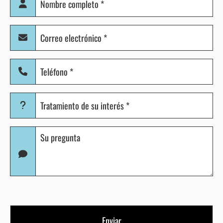
completo
(Obligatorio)
Correo
electrónico
(Obligatorio)
Teléfono
(Obligatorio)
Tratamiento
de
su
Pregunta
interés
(Obligatorio)