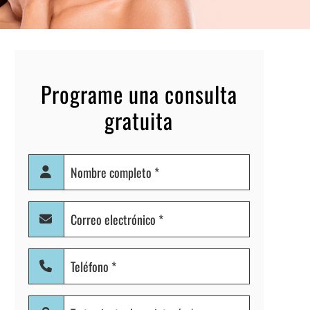
Programe una consulta
gratuita
Nombre
completo
(Obligatorio)
Correo
electrónico
(Obligatorio)
Teléfono
(Obligatorio)
Tratamiento