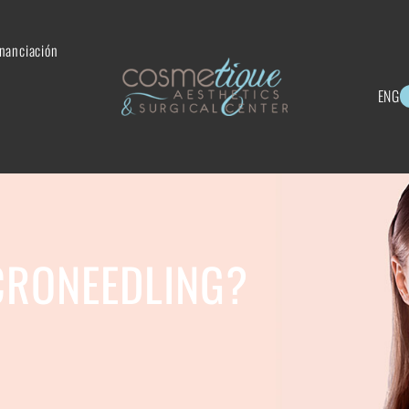
inanciación
ENG
CRONEEDLING?