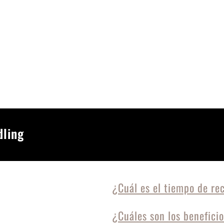
dling
¿Cuál es el tiempo de re
¿Cuáles son los benefici