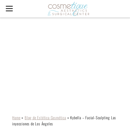
KYBELLA – FACIAL-
SCULPTING LAS
INYECCIONES DE LOS
ÁNGELES
Home
»
Blog de Estética Cosmética
»
Kybella – Facial-Sculpting Las
inyecciones de Los Ángeles