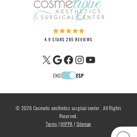
4.9 STARS 285 REVIEWS
X
Google
Facebook
Instagram
YouTube
ENG
ESP
© 2026 Cosmetic aesthetics surgical center . All Rights
Reserved.
Terms
|
HIPPA
|
Sitemap