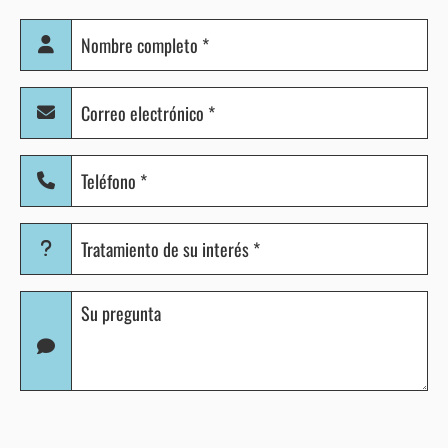
Nombre
completo
(Obligatorio)
Correo
electrónico
(Obligatorio)
Teléfono
(Obligatorio)
Tratamiento
de
su
Pregunta
interés
(Obligatorio)