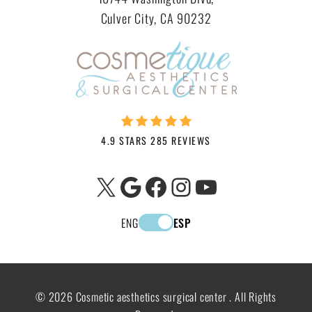
Culver City, CA 90232
4.9 STARS 285 REVIEWS
X
Google
Facebook
Instagram
YouTube
ENG
ESP
© 2026 Cosmetic aesthetics surgical center . All Rights