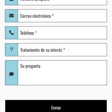
completo
(Obligatorio)
Correo
electrónico
(Obligatorio)
Teléfono
(Obligatorio)
Tratamiento
de
su
Pregunta
interés
(Obligatorio)