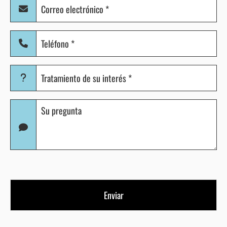
Correo
electrónico
(Obligatorio)
Teléfono
(Obligatorio)
Tratamiento
de
su
Pregunta
interés
(Obligatorio)