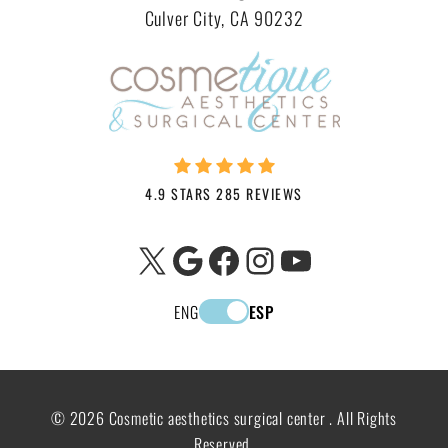
Culver City, CA 90232
4.9 STARS 285 REVIEWS
X
Google
Facebook
Instagram
YouTube
ENG
ESP
© 2026 Cosmetic aesthetics surgical center . All Rights
Reserved.