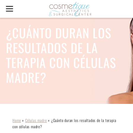
¿CUÁNTO DURAN LOS
RESULTADOS DE LA
TERAPIA CON CÉLULAS
MADRE?
Home
»
Células madre
»
¿Cuánto duran los resultados de la terapia
con células madre?