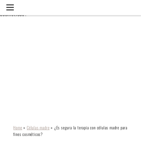
¿ES SEGURA LA TERAPIA
CON CÉLULAS MADRE
PARA FINES
COSMÉTICOS?
Home
»
Células madre
»
¿Es segura la terapia con células madre para
fines cosméticos?