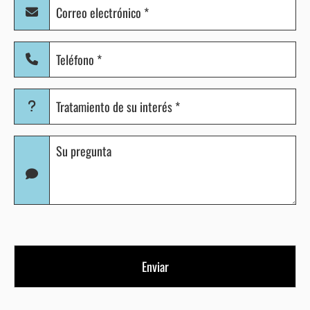
Correo
electrónico
(Obligatorio)
Teléfono
(Obligatorio)
Tratamiento
de
su
Pregunta
interés
(Obligatorio)