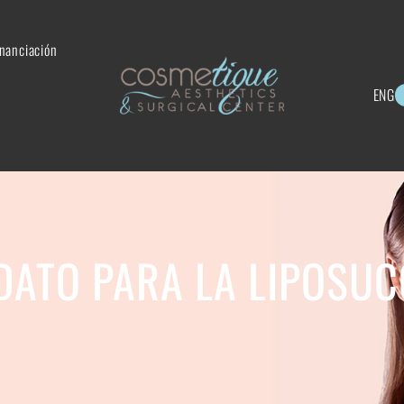
inanciación
ENG
DATO PARA LA LIPOSUC