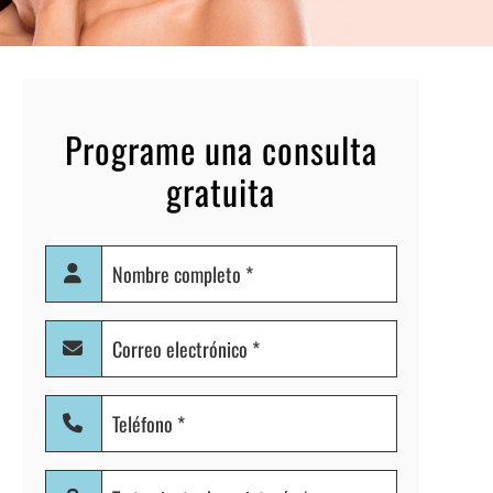
Programe una consulta
gratuita
Nombre
completo
(Obligatorio)
Correo
electrónico
(Obligatorio)
Teléfono
(Obligatorio)
Tratamiento