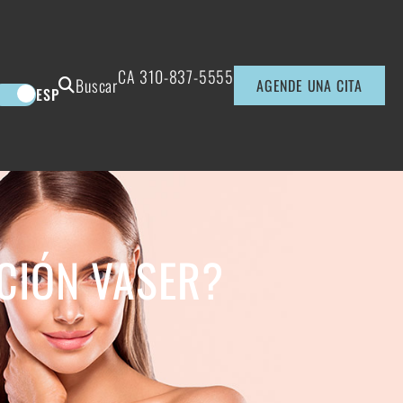
CA
310-837-5555
Buscar
AGENDE UNA CITA
ESP
CIÓN VASER?