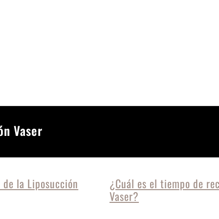
ón Vaser
 de la Liposucción
¿Cuál es el tiempo de re
Vaser?