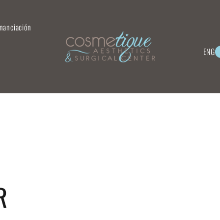
inanciación
ENG
R