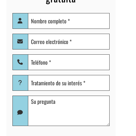
Nombre
completo
(Obligatorio)
Correo
electrónico
(Obligatorio)
Teléfono
(Obligatorio)
Tratamiento
de
su
Pregunta
interés
(Obligatorio)