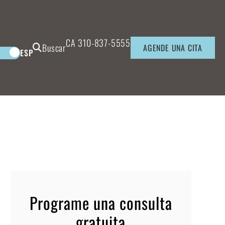
CA
310-837-5555
Buscar
AGENDE UNA CITA
ESP
Programe una consulta
gratuita