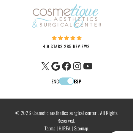
4.9 STARS 285 REVIEWS
X
Google
Facebook
Instagram
YouTube
ENG
ESP
© 2026 Cosmetic aesthetics surgical center . All Rights
Reserved.
Terms
|
HIPPA
|
Sitemap